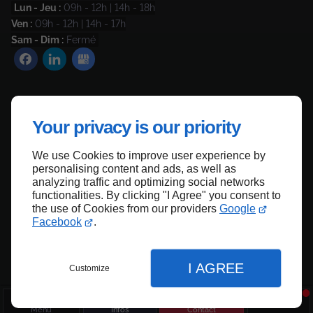
Lun - Jeu :
09h - 12h | 14h - 18h
Ven :
09h - 12h | 14h - 17h
Sam - Dim :
Fermé
Contactez-nous
Your privacy is our priority
Mentions légales
Plan du site
We use Cookies to improve user experience by
personalising content and ads, as well as
analyzing traffic and optimizing social networks
functionalities. By clicking "I Agree" you consent to
the use of Cookies from our providers
Google
Haut de page
Facebook
.
I AGREE
Customize
Menu
Infos
Contact