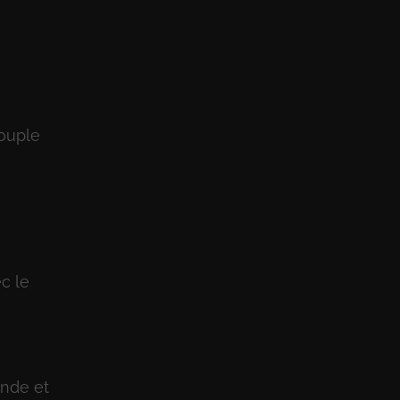
souple
c le
ande et