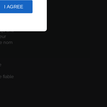
I AGREE
e et
 ces
squ'une
teur
 le nom
e
 fiable