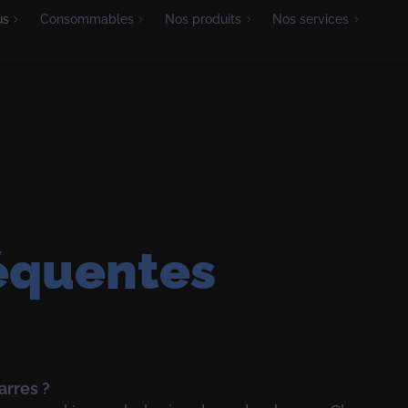
us
Consommables
Nos produits
Nos services
Lecteurs
Terminaux et Vérificateurs
équentes
arres ?