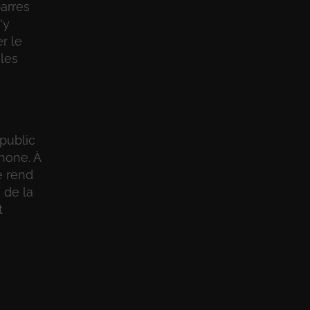
arres
'y
r le
 les
 public
hone. À
e rend
 de la
t