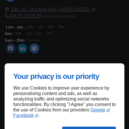
Zac Du Clos Aux Pois,
91090
LISSES
09 70 35 97 25
Lun - Jeu :
09h - 12h | 14h - 18h
Ven :
09h - 12h | 14h - 17h
Sam - Dim :
Fermé
Contactez-nous
Your privacy is our priority
Mentions légales
Plan du site
We use Cookies to improve user experience by
personalising content and ads, as well as
analyzing traffic and optimizing social networks
functionalities. By clicking "I Agree" you consent to
the use of Cookies from our providers
Google
Haut de page
Facebook
.