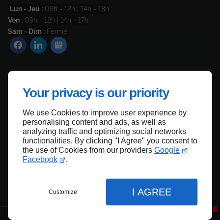
Lun - Jeu :
09h - 12h | 14h - 18h
Ven :
09h - 12h | 14h - 17h
Sam - Dim :
Fermé
Contactez-nous
Your privacy is our priority
Mentions légales
Plan du site
We use Cookies to improve user experience by
personalising content and ads, as well as
analyzing traffic and optimizing social networks
functionalities. By clicking "I Agree" you consent to
the use of Cookies from our providers
Google
Haut de page
Facebook
.
I AGREE
Customize